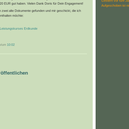
Gestern vor fünf J
 20 EUR gut haben. Vielen Dank Doris für Dein Engagement!
Aufgeschoben ist n
 zwei alte Dokumente gefunden und mir geschickt, die ich
enthalten möchte:
 Leistungskurses Erdkunde
am/um
10:02
:
öffentlichen