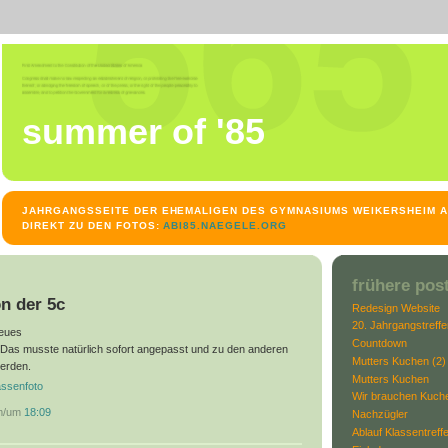
summer of '85
JAHRGANGSSEITE DER EHEMALIGEN DES GYMNASIUMS WEIKERSHEIM A
DIREKT ZU DEN FOTOS:
ABI85.NAEGELE.ORG
frühere pos
n der 5c
Redesign Website
20. Jahrgangstreff
neues
Countdown
 Das musste natürlich sofort angepasst und zu den anderen
Mutters Kuchen (2)
erden.
Mutters Kuchen
assenfoto
Wir brauchen Kuch
am/um
18:09
Nachzügler
Ablauf Klassentreff