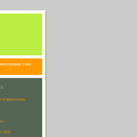
NNO DOMINI 1985
ts
en in Weikersheim
en!
en 2005