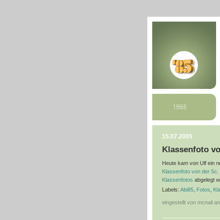
15.07.2005
Klassenfoto vo
Heute kam von Ulf ein 
Klassenfoto von der 5c
.
Klassenfotos
abgelegt w
Labels:
Abi85
,
Fotos
,
Kl
eingestellt von mcnail 